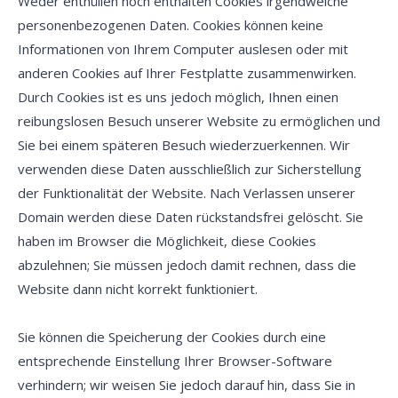
Weder enthüllen noch enthalten Cookies irgendwelche
Zugriff verweigert
personenbezogenen Daten. Cookies können keine
Sie haben keinen Zugriff auf diesen Bereich. Mögliche
Informationen von Ihrem Computer auslesen oder mit
Gründe könnten sein:
anderen Cookies auf Ihrer Festplatte zusammenwirken.
Sie haben Ihr Benutzerkonto noch nicht aktiviert.
Durch Cookies ist es uns jedoch möglich, Ihnen einen
Bestätigen
Sitzung abgelaufen
Ihre Sitzung ist abgelaufen und Sie müssen Ihren
reibungslosen Besuch unserer Website zu ermöglichen und
Browser neu laden.
Bitte bestätigen Sie Ihre Aktion, indem sie auf einen der
Ihre Sitzung ist abgelaufen. Das kann vorkommen, wenn Sie
Sie haben keine Berechtigung auf diesen Bereich.
untenstehenden Buttons klicken
die Seite schon für längere Zeit geöffnet haben.
Sie bei einem späteren Besuch wiederzuerkennen. Wir
verwenden diese Daten ausschließlich zur Sicherstellung
Sollen Sie weitere Fragen haben, wenden Sie sich bitte an
Bestätigen
Login
Abbrechen
unseren Kundensupport.
der Funktionalität der Website. Nach Verlassen unserer
Domain werden diese Daten rückstandsfrei gelöscht. Sie
Seite neu laden
haben im Browser die Möglichkeit, diese Cookies
abzulehnen; Sie müssen jedoch damit rechnen, dass die
Website dann nicht korrekt funktioniert.
Sie können die Speicherung der Cookies durch eine
entsprechende Einstellung Ihrer Browser-Software
verhindern; wir weisen Sie jedoch darauf hin, dass Sie in