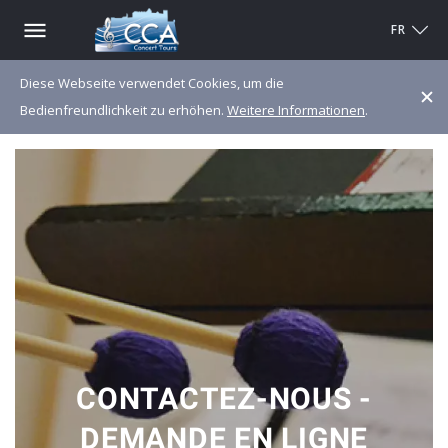
FR
Diese Webseite verwendet Cookies, um die
Bedienfreundlichkeit zu erhöhen.
Weitere Informationen
.
CONTACTEZ-NOUS -
DEMANDE EN LIGNE